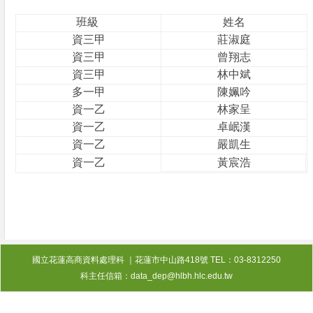
班級
姓名
資三甲
莊淑庭
資三甲
曾翔志
資三甲
林中斌
多一甲
陳姵吟
資一乙
林家呈
資一乙
卓岷漢
資一乙
嚴凱生
資一乙
黃宸浩
國立花蓮高商資料處理科 ｜花蓮市中山路418號 TEL：03-8312250
科主任信箱：data_dep@hlbh.hlc.edu.tw