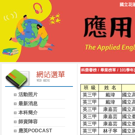
國立花
科榮譽榜
/
畢業榜單
/
101學年
班
級
姓
名
活動照片
英三甲
戴瑋
國立
英三甲
戴瑋
國立
最新消息
英三甲
康嘉芸
國立
本科簡介
英三甲
康嘉芸
國立
師資陣容
英三甲
康嘉芸
國立
應英PODCAST
英三甲
林子寧
國立