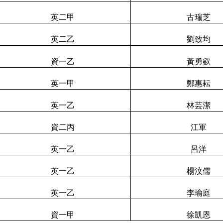
英二甲
古瑞芝
英二乙
劉致均
資一乙
黃勇叡
英一甲
鄭惠耘
英一乙
林芸潔
資二丙
江軍
英一乙
呂洋
英一乙
楊汶儒
英一乙
李瑜庭
資一甲
徐凱恩