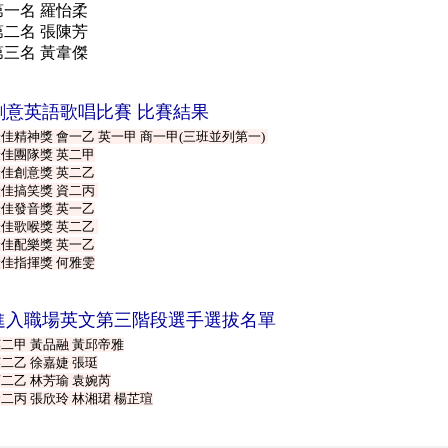
第一名
羅怡柔
第二名
張陳芳
第三名
黃韋傑
創意
英語歌唱比賽 比賽結果
佳精神獎 會一乙 英一甲 商一甲(三班並列第一)
佳團隊獎 英二甲
佳創意獎 英二乙
佳搞笑獎 資二丙
佳發音獎 英一乙
佳歌喉獎 英二乙
佳配樂獎 英一乙
佳指揮獎 何雅雯
進入職場英文第三階段選手選拔名單
二甲 黃品融 黃邱帝雅
二乙 徐嘉婕 張珽
二乙 林芳瑜 袁婉芮
二丙 張欣玲 林湘珺 楊芷瑄