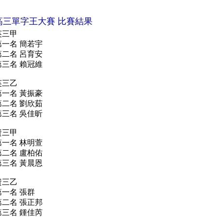
高三單字王大
賽 比賽結果
英三甲
第一名
簡若宇
第二名
呂育安
第三名
賴冠維
英三乙
第一名
黃振豪
第二名
劉欣茹
第三名
吳佳昕
資三甲
第一名
林明萱
第二名
盧柏佑
第三名
黃晨恩
資三乙
第一名
張群
第二名
張正邦
第三名
鍾佳芮