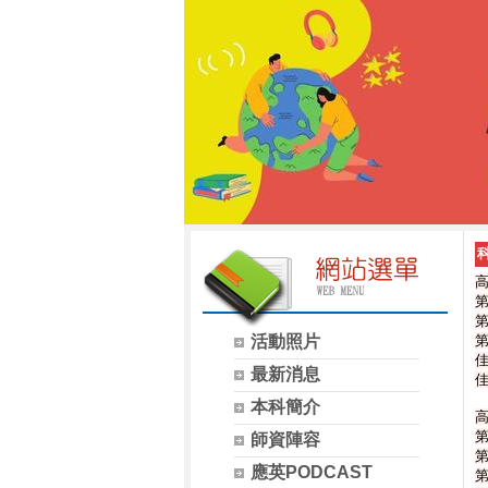
第
第
活動照片
第
佳
最新消息
佳
本科簡介
第
師資陣容
第
應英PODCAST
第