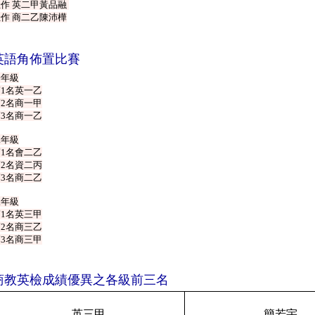
作 英二甲黃品融
作 商二乙陳沛樺
英語角佈置比賽
一年級
1名英一乙
2名商一甲
3名商一乙
二年級
1名會二乙
2名資二丙
3名商二乙
三年級
1名英三甲
2名商三乙
3名商三甲
商教英檢成績優異之各級前三名
英三甲
簡若宇