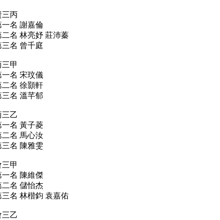
資三丙
第一名
謝嘉倫
第二名
林亮妤
莊沛蓁
第三名
曾千庭
商三甲
第一名
宋玟儀
第二名
徐顥軒
第三名
溫芊郁
商三乙
第一名
黃子菱
第二名
馬心汝
第三名
陳雅雯
會三甲
第一名
陳維傑
第二名
儲怡杰
第三名
林楷鈞
袁嘉佑
會三乙