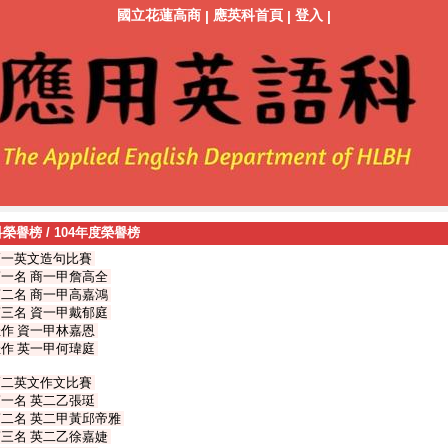
國立花蓮高商
應英科首頁
登入
|
|
|
科榮譽榜
/
104年度榮譽榜
高一英文造句比賽
一名 商一甲詹高全
二名 商一甲高嘉鴻
三名 資一甲戴郁庭
作 資一甲林嘉恩
作 英一甲何瑋庭
高二英文作文比賽
一名 英二乙張珽
二名 英二甲黃邱帝雅
三名 英二乙徐嘉婕