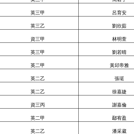
英三甲
呂育安
英三乙
劉欣茹
資三甲
林明萱
英三甲
劉若晴
英二甲
黃邱帝雅
英二乙
張珽
英二乙
徐嘉婕
資三丙
謝嘉倫
英二甲
鄢宥盈
英二乙
潘采葳