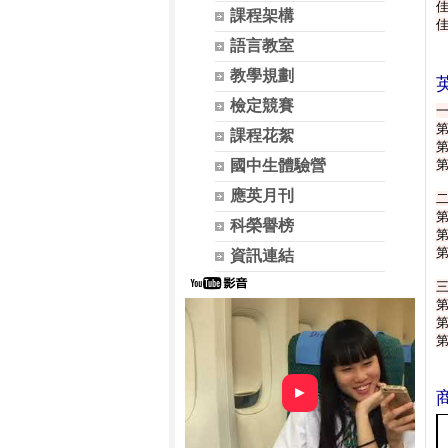
佳
課程架構
佳
語言教室
教學規劃
檢定競賽
第
課程花絮
第
國中生體驗營
第
應英月刊
第
科榮譽榜
第
第
資訊連結
第
第
第
►