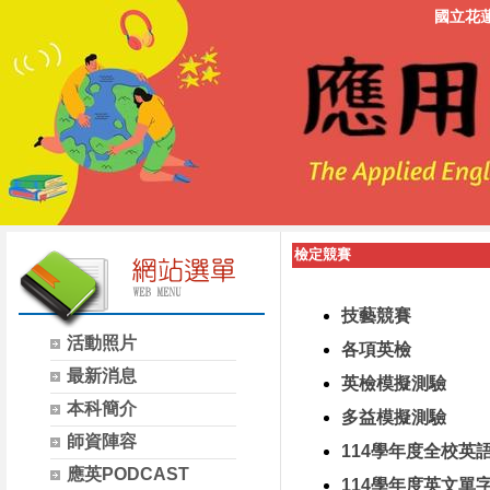
國立花
檢定競賽
技藝競賽
活動照片
各項英檢
最新消息
英檢模擬測驗
本科簡介
多益模擬測驗
師資陣容
114學年度全校英
應英PODCAST
114學年度英文單