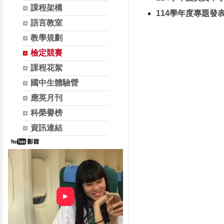
課程架構
114學年度專題發
語言教室
教學規劃
檢定競賽
課程花絮
國中生體驗營
應英月刊
科榮譽榜
資訊連結
►