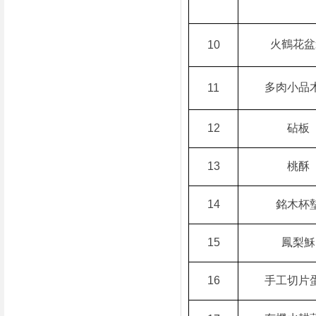
火鶴花盆
10
多肉小品
11
12
砧板
13
桃酥
14
銘木杯
15
鳳梨穌
16
手工切片