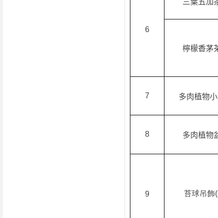
三葉五加
6
檸檬香茅
7
多肉植物小
8
多肉植物
苔球吊飾
(
9