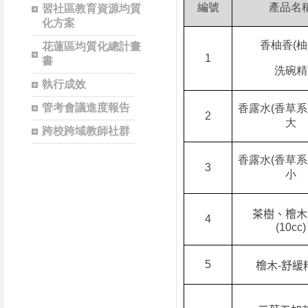
編號
產品名
習社區教育資源均質
化方案
香柚香
(
柚
花蓮區均質化總計畫
1
書
洗碗精
執行成效
管考會議進度報告
香露水
(
香草系
2
大
跨校跨域教師社群
香露水
(
香草系
3
小
茶樹、檜木
4
(10cc)
5
檜木
-
舒緩