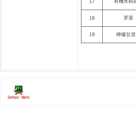
有機水耕
17
芽菜
18
19
檸檬甘蔗