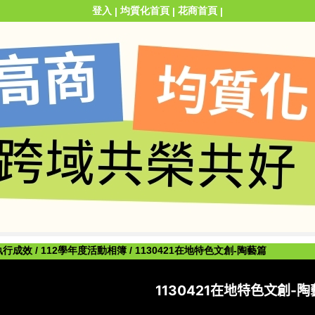
登入
均質化首頁
花商首頁
|
|
|
執行成效
/
112學年度活動相簿
/
1130421在地特色文創-陶藝篇