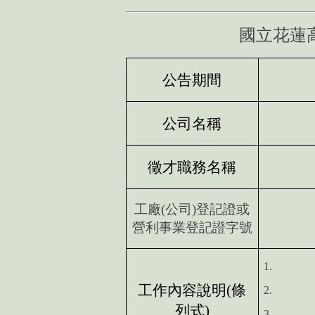
國立花蓮
公告期間
公司名稱
徵才職務名稱
工廠
(
公司
)
登記證或
營利事業登記證字號
1.
工作內容說明
(
條
2.
列式
)
3.