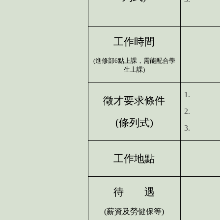
工作時間
(
進修部
6
點上課，需能配合學
生上課
)
1.
徵才要求條件
2.
(
條列式
)
3.
工作地點
待 遇
(
薪資及勞健保等
)