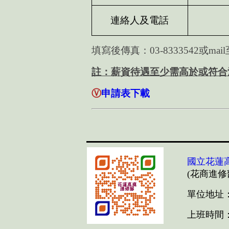
連絡人及電話
填寫後傳真：
03-8333542
或
mail
註：薪資待遇至少需高於或符合
Ⓥ
申請表下載
國立花蓮
(花商進修
單位地址：
上班時間：14