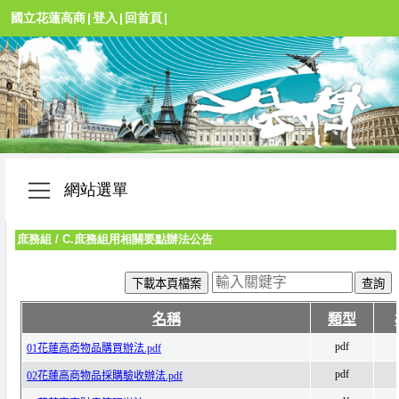
國立花蓮高商
|
登入
|
回首頁
|
網站選單
庶務組
/
C.庶務組用相關要點辦法公告