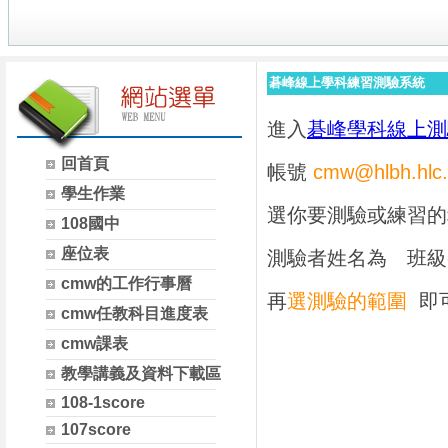
碁峰線上學科練習測驗系統
進入
碁峰學科線上測
回首頁
帳號
cmw@hlbh.hlc.
學生作業
選你要測驗或練習的
108國中
座位表
測驗者姓名為 班級-
cmw的工作行事曆
再
選測驗的範圍
即
cmw任教科目進度表
cmw課表
教學講義及資料下載區
108-1score
107score