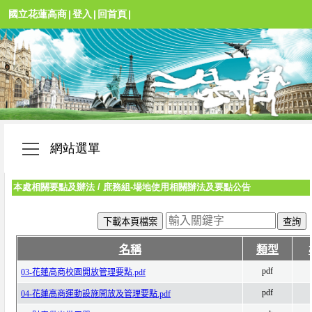
國立花蓮高商
|
登入
|
回首頁
|
網站選單
本處相關要點及辦法
/
庶務組-場地使用相關辦法及要點公告