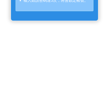
輸入錯誤密碼達3次，將會鎖定帳號。